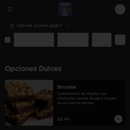
Abrir menu de navegación
Logi
¿Dónde quieres pedir?
Opciones Dulces
Opciones Sal
Desayunos y C
Opciones Dulces
Brookie
Combinación de negrito con 
chocochip cookie dough y toques 
de sal marina encima.
$2.40