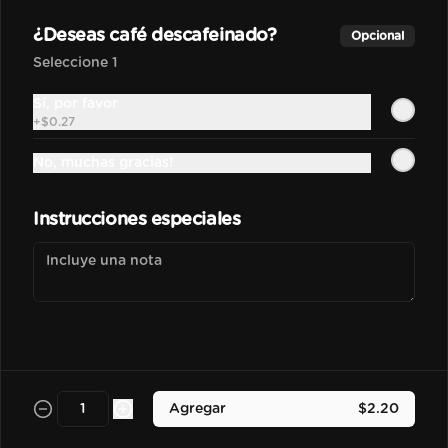
Bebida frozen elaborada con 
nuestra base madre hecha con 
¿Deseas café descafeinado?
Opcional
espressos, leche y salsa de 
chocolate.
Seleccione 1
$3.50
Sí, por favor
+
$0.27
No, muchas gracias!
Vainilla Frapu
Bebida frozen elaborada con 
nuestra base madre hecha con 
Instrucciones especiales
espressos, leche y esencia de vainilla 
francesa.
$3.70
Avellana Frapu
Bebida frozen elaborada con 
nuestra base madre hecha con 
espressos, leche y esencia de 
Agregar
$2.20
avellana francesa.