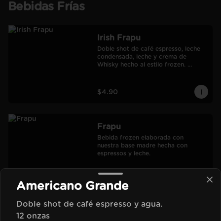
Bebidas Frías
Irish Frapu
Doble shot de café espresso, leche 
condensada, leche y crema de 
Whisky hecho al estilo frozen. 
Salseado con manjar.
$4.90
Frapu
Bebida frozen elaborada con 
nuestra base madre hecha con 
espressos y leche.
$3.00
Americano Grande
Doble shot de café espresso y agua.
Moca Frapu
12 onzas