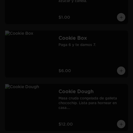
azúcar y canela.
$1.00
Cookie Box
Paga 6 y te damos 7.
$6.00
Cookie Dough
Masa cruda congelada de galleta 
chocochip. Lista para hornear en 
casa.

900 gr.

Rendimiento: 30 galletas medianas-
60 galletas pequeñas.
$12.00