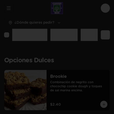
Abrir menu de navegación
Logi
¿Dónde quieres pedir?
Opciones Dulces
Opciones Sal
Desayunos y C
Opciones Dulces
Brookie
Combinación de negrito con 
chocochip cookie dough y toques 
de sal marina encima.
$2.40