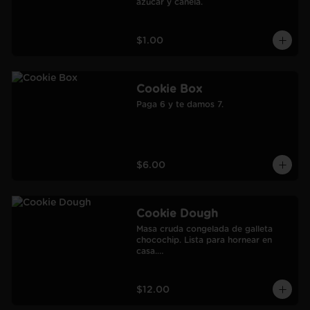
azúcar y canela.
$1.00
Cookie Box
Paga 6 y te damos 7.
$6.00
Cookie Dough
Masa cruda congelada de galleta 
chocochip. Lista para hornear en 
casa.

900 gr.

Rendimiento: 30 galletas medianas-
60 galletas pequeñas.
$12.00