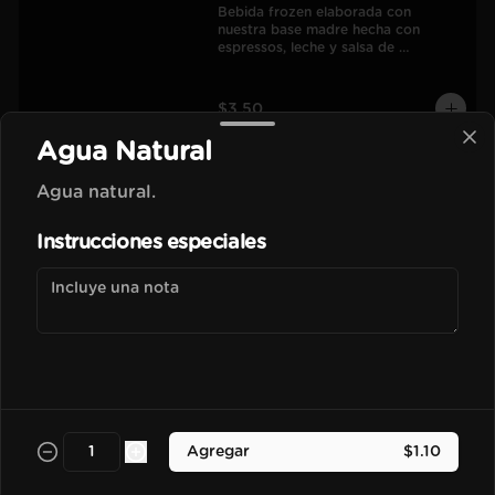
Bebida frozen elaborada con 
nuestra base madre hecha con 
espressos, leche y salsa de 
chocolate.
$3.50
Agua Natural
Vainilla Frapu
Agua natural.
Bebida frozen elaborada con 
nuestra base madre hecha con 
Instrucciones especiales
espressos, leche y esencia de vainilla 
francesa.
$3.70
Avellana Frapu
Bebida frozen elaborada con 
nuestra base madre hecha con 
espressos, leche y esencia de 
Agregar
$1.10
avellana francesa.