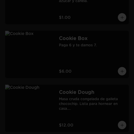
azúcar y canela.
$1.00
Cookie Box
Paga 6 y te damos 7.
$6.00
Cookie Dough
Masa cruda congelada de galleta 
chocochip. Lista para hornear en 
casa.

900 gr.

Rendimiento: 30 galletas medianas-
60 galletas pequeñas.
$12.00