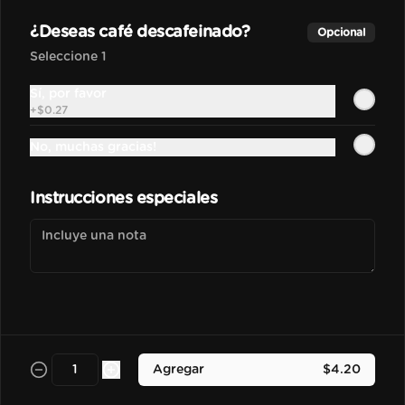
Bebida frozen elaborada con 
nuestra base madre hecha con 
¿Deseas café descafeinado?
Opcional
espressos, leche y salsa de 
chocolate.
Seleccione 1
$3.50
Sí, por favor
+
$0.27
No, muchas gracias!
Vainilla Frapu
Bebida frozen elaborada con 
nuestra base madre hecha con 
Instrucciones especiales
espressos, leche y esencia de vainilla 
francesa.
$3.70
Avellana Frapu
Bebida frozen elaborada con 
nuestra base madre hecha con 
espressos, leche y esencia de 
Agregar
$4.20
avellana francesa.