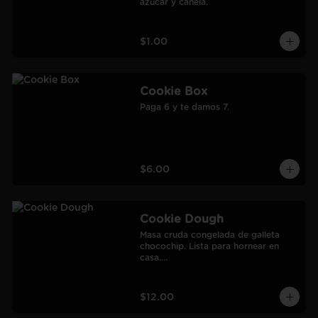
azúcar y canela.
$1.00
Cookie Box
Paga 6 y te damos 7.
$6.00
Cookie Dough
Masa cruda congelada de galleta 
chocochip. Lista para hornear en 
casa.

900 gr.

Rendimiento: 30 galletas medianas-
60 galletas pequeñas.
$12.00