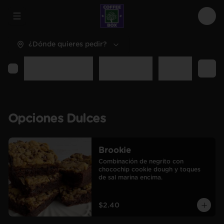
Abrir menu de navegación
Logi
¿Dónde quieres pedir?
Opciones Dulces
Opciones Sal
Desayunos y C
Opciones Dulces
Brookie
Combinación de negrito con 
chocochip cookie dough y toques 
de sal marina encima.
$2.40