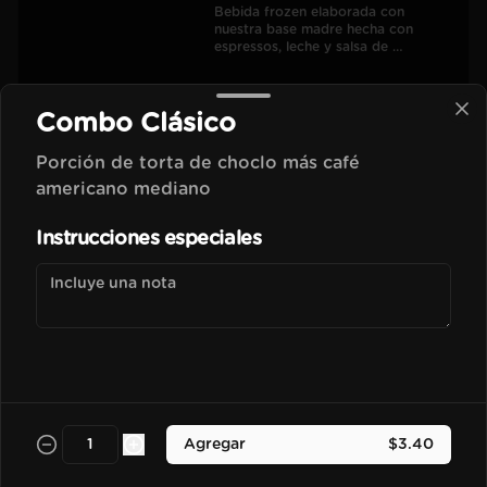
Bebida frozen elaborada con 
nuestra base madre hecha con 
espressos, leche y salsa de 
chocolate.
$3.50
Combo Clásico
Porción de torta de choclo más café
Vainilla Frapu
americano mediano
Bebida frozen elaborada con 
nuestra base madre hecha con 
Instrucciones especiales
espressos, leche y esencia de vainilla 
francesa.
$3.70
Avellana Frapu
Bebida frozen elaborada con 
nuestra base madre hecha con 
espressos, leche y esencia de 
Agregar
$3.40
avellana francesa.