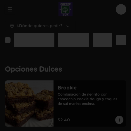
Abrir menu de navegación
Logi
¿Dónde quieres pedir?
Opciones Dulces
Opciones Sal
Desayunos y C
Opciones Dulces
Brookie
Combinación de negrito con 
chocochip cookie dough y toques 
de sal marina encima.
$2.40