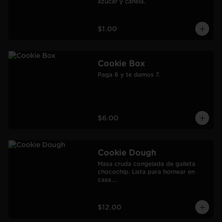
azúcar y canela.
$1.00
Cookie Box
Paga 6 y te damos 7.
$6.00
Cookie Dough
Masa cruda congelada de galleta 
chocochip. Lista para hornear en 
casa.

900 gr.

Rendimiento: 30 galletas medianas-
60 galletas pequeñas.
$12.00