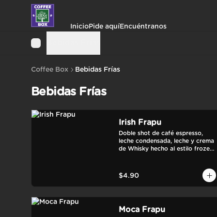
Inicio
Pide aquí
Encuéntranos
Bebidas Frías
Coffee Box
Bebidas Frías
Bebidas Frías
Irish Frapu
Doble shot de café espresso, 
leche condensada, leche y crema 
de Whisky hecho al estilo frozen. 
Salseado con manjar.
$4.90
Moca Frapu