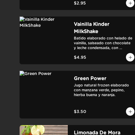
$2.95
Vainilla Kinder
MilkShake
Batido elaborado con helado de 
vainilla, salseado con chocolate 
y leche condensada, con 
pedazos de chocolate kinder y 
$4.95
crema chantillí encima.
Green Power
Jugo natural frozen elaborado 
con manzana verde, pepino, 
hierba buena y naranja.
$3.50
Limonada De Mora