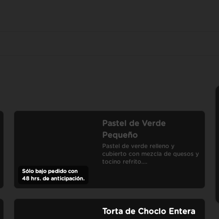
Pastel de Verde
Pequeño
Pastel de verde relleno y 
cubierto con mezcla de quesos y 
tocino refrito.

Porciones: 4
Sólo bajo pedido con
48 hrs. de anticipación.
Torta de Choclo Entera