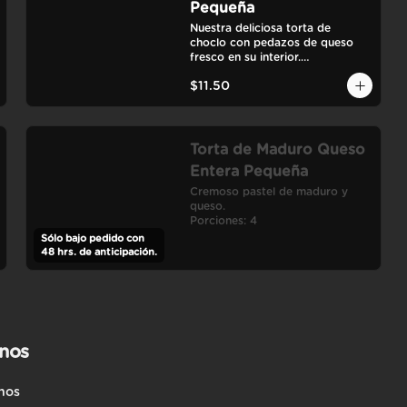
Pequeña
Nuestra deliciosa torta de 
choclo con pedazos de queso 
fresco en su interior.

Porciones: 4-6
$11.50
Torta de Maduro Queso
Entera Pequeña
Cremoso pastel de maduro y 
queso.

Porciones: 4
Sólo bajo pedido con
48 hrs. de anticipación.
nos
nos