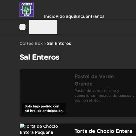
Inicio
Pide aquí
Encuéntranos
Sal Enteros
Coffee Box
Sal Enteros
Sal Enteros
Pastel de Verde
Grande
Pastel de verde relleno y 
cubierto con mezcla de quesos y 
tocino refrito.

Porciones: 8-12
Sólo bajo pedido con
48 hrs. de anticipación.
Torta de Choclo Entera