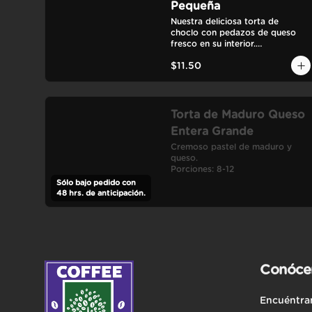
Pequeña
Nuestra deliciosa torta de 
choclo con pedazos de queso 
fresco en su interior.

Porciones: 4
$11.50
Torta de Maduro Queso
Entera Grande
Cremoso pastel de maduro y 
queso.

Porciones: 8-12
Sólo bajo pedido con
48 hrs. de anticipación.
Conóce
Encuéntra