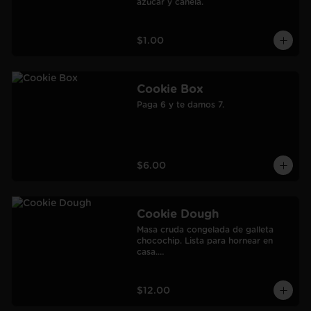
azúcar y canela.
$1.00
Cookie Box
Paga 6 y te damos 7.
$6.00
Cookie Dough
Masa cruda congelada de galleta 
chocochip. Lista para hornear en 
casa.

900 gr.

Rendimiento: 30 galletas medianas-
60 galletas pequeñas.
$12.00