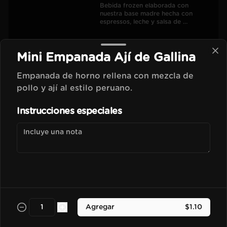
Bebida frozen elaborada con 
nuestra base madre hecha con 
espressos, leche y salsa de 
chocolate.
$3.50
Mini Empanada Ají de Gallina
Empanada de horno rellena con mezcla de
Vainilla Frapu
pollo y ají al estilo peruano.
Bebida frozen elaborada con 
nuestra base madre hecha con 
Instrucciones especiales
espressos, leche y esencia de vainilla 
francesa.
$3.70
Avellana Frapu
Bebida frozen elaborada con 
nuestra base madre hecha con 
espressos, leche y esencia de 
Agregar
$1.10
avellana francesa.