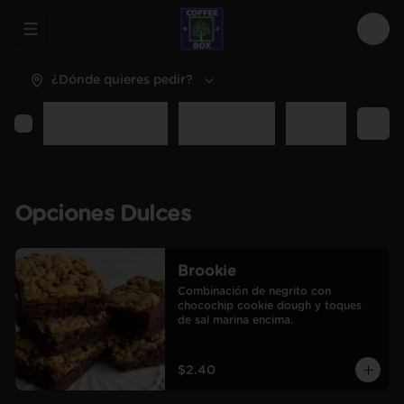
Abrir menu de navegación
Logi
¿Dónde quieres pedir?
Opciones Dulces
Opciones Sal
Desayunos y C
Opciones Dulces
Brookie
Combinación de negrito con 
chocochip cookie dough y toques 
de sal marina encima.
$2.40