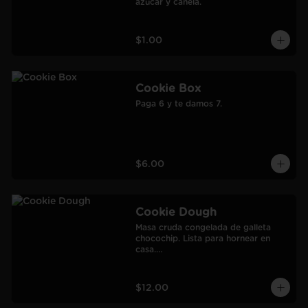
azúcar y canela.
$1.00
Cookie Box
Paga 6 y te damos 7.
$6.00
Cookie Dough
Masa cruda congelada de galleta 
chocochip. Lista para hornear en 
casa.

900 gr.

Rendimiento: 30 galletas medianas-
60 galletas pequeñas.
$12.00