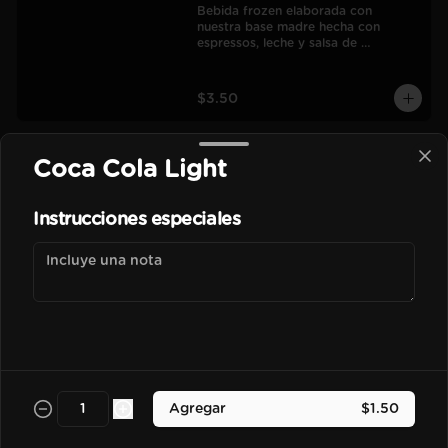
Bebida frozen elaborada con 
nuestra base madre hecha con 
espressos, leche y salsa de 
chocolate.
$3.50
Coca Cola Light
Vainilla Frapu
Bebida frozen elaborada con 
nuestra base madre hecha con 
Instrucciones especiales
espressos, leche y esencia de vainilla 
francesa.
$3.70
Avellana Frapu
Bebida frozen elaborada con 
nuestra base madre hecha con 
espressos, leche y esencia de 
Agregar
$1.50
avellana francesa.