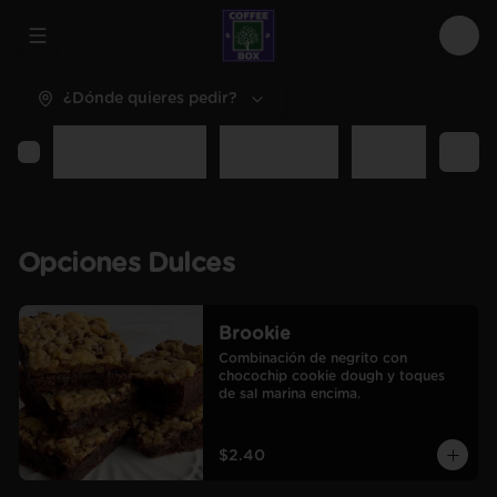
Abrir menu de navegación
Logi
¿Dónde quieres pedir?
Opciones Dulces
Opciones Sal
Desayunos y C
Opciones Dulces
Brookie
Combinación de negrito con 
chocochip cookie dough y toques 
de sal marina encima.
$2.40