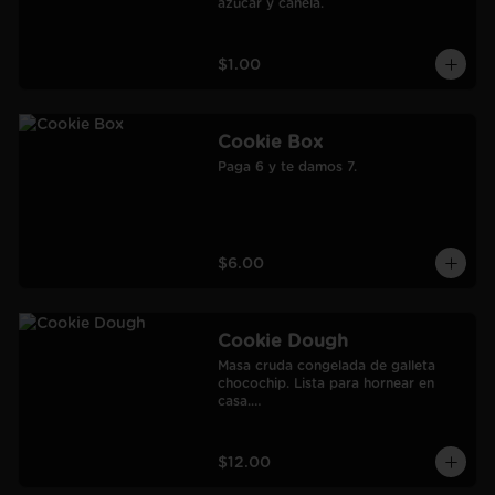
azúcar y canela.
$1.00
Cookie Box
Paga 6 y te damos 7.
$6.00
Cookie Dough
Masa cruda congelada de galleta 
chocochip. Lista para hornear en 
casa.

900 gr.

Rendimiento: 30 galletas medianas-
60 galletas pequeñas.
$12.00