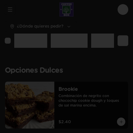
Abrir menu de navegación
Logi
¿Dónde quieres pedir?
entes
Bebidas Frías
Dulces Enteros
Sal Enteros
Extr
Opciones Dulces
Brookie
Combinación de negrito con 
chocochip cookie dough y toques 
de sal marina encima.
$2.40