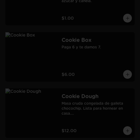
azúcar y canela.
$1.00
Cookie Box
Paga 6 y te damos 7.
$6.00
Cookie Dough
Masa cruda congelada de galleta 
chocochip. Lista para hornear en 
casa.

900 gr.

Rendimiento: 30 galletas medianas-
60 galletas pequeñas.
$12.00