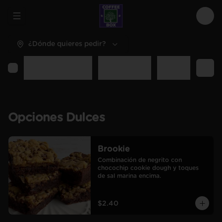
Abrir menu de navegación
Logi
¿Dónde quieres pedir?
Opciones Dulces
Opciones Sal
Desayunos y C
Opciones Dulces
Brookie
Combinación de negrito con 
chocochip cookie dough y toques 
de sal marina encima.
$2.40