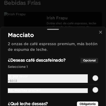
Bebidas Frías
Irish Frapu
Doble shot de café espresso, leche 
condensada, leche y crema de 
Whisky hecho al estilo frozen. 
Macciato
Salseado con manjar.
2 onzas de café espresso premium, más botón
$4.90
de espuma de leche.
¿Deseas café descafeinado?
Frapu
Opcional
Bebida frozen elaborada con 
Seleccione 1
nuestra base madre hecha con 
espressos y leche.
Sí, por favor
+
$0.13
$3.00
No, muchas gracias!
Moca Frapu
¿Qué leche deseas?
Obligatorio