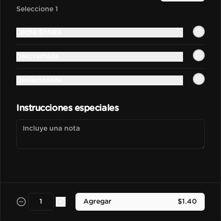
Bebida frozen elaborada con 
Seleccione 1
nuestra base madre hecha con 
espressos, leche y salsa de 
chocolate.
Leche Entera
$3.50
Descremada
Deslactosada
Vainilla Frapu
Bebida frozen elaborada con 
nuestra base madre hecha con 
Instrucciones especiales
espressos, leche y esencia de vainilla 
francesa.
$3.70
Avellana Frapu
Bebida frozen elaborada con 
nuestra base madre hecha con 
espressos, leche y esencia de 
Agregar
$1.40
avellana francesa.