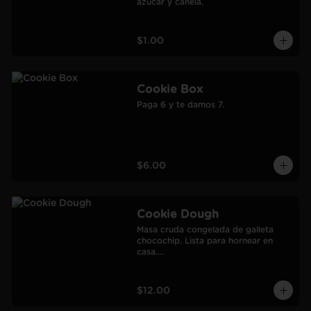
azúcar y canela.
$1.00
Cookie Box
Paga 6 y te damos 7.
$6.00
Cookie Dough
Masa cruda congelada de galleta 
chocochip. Lista para hornear en 
casa.

900 gr.

Rendimiento: 30 galletas medianas-
60 galletas pequeñas.
$12.00