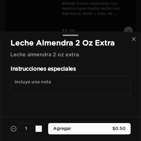
Bebida frozen elaborada con 
nuestra base madre hecha con 
espressos, leche y salsa de 
chocolate.
$3.50
Leche Almendra 2 Oz Extra
Vainilla Frapu
Leche almendra 2 oz extra.
Bebida frozen elaborada con 
nuestra base madre hecha con 
Instrucciones especiales
espressos, leche y esencia de vainilla 
francesa.
$3.70
Avellana Frapu
Bebida frozen elaborada con 
nuestra base madre hecha con 
espressos, leche y esencia de 
Agregar
$0.50
avellana francesa.