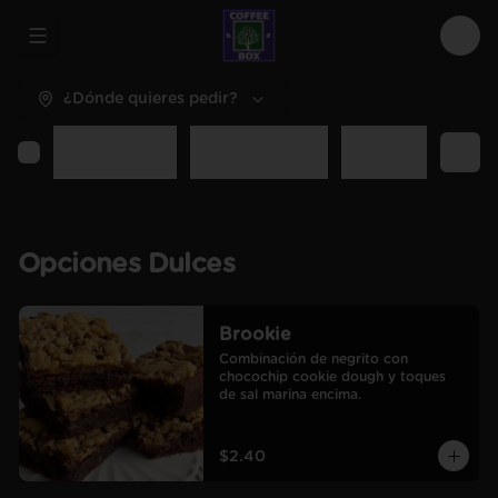
Abrir menu de navegación
Logi
¿Dónde quieres pedir?
entes
Bebidas Frías
Dulces Enteros
Sal Enteros
Extr
Opciones Dulces
Brookie
Combinación de negrito con 
chocochip cookie dough y toques 
de sal marina encima.
$2.40