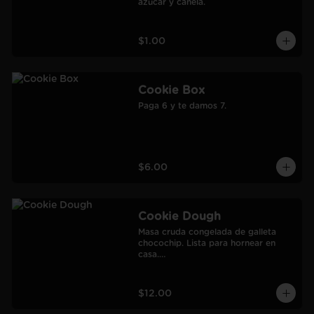
azúcar y canela.
$1.00
Cookie Box
Paga 6 y te damos 7.
$6.00
Cookie Dough
Masa cruda congelada de galleta 
chocochip. Lista para hornear en 
casa.

900 gr.

Rendimiento: 30 galletas medianas-
60 galletas pequeñas.
$12.00