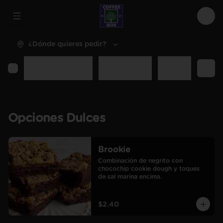
Abrir menu de navegación
Logi
¿Dónde quieres pedir?
Opciones Dulces
Opciones Sal
Desayunos y C
Opciones Dulces
Brookie
Combinación de negrito con 
chocochip cookie dough y toques 
de sal marina encima.
$2.40