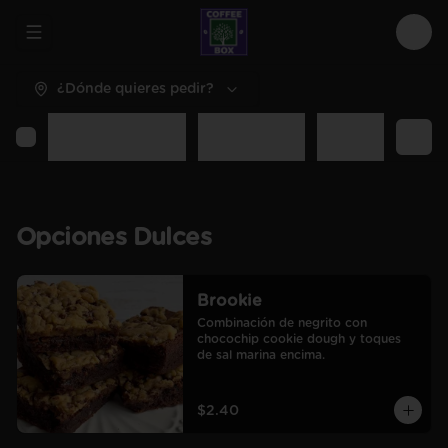
Abrir menu de navegación
Logi
¿Dónde quieres pedir?
Opciones Dulces
Opciones Sal
Desayunos y C
Opciones Dulces
Brookie
Combinación de negrito con 
chocochip cookie dough y toques 
de sal marina encima.
$2.40