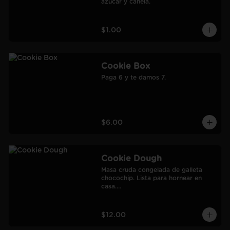
azúcar y canela.
$1.00
Cookie Box
Paga 6 y te damos 7.
$6.00
Cookie Dough
Masa cruda congelada de galleta 
chocochip. Lista para hornear en 
casa.

900 gr.

Rendimiento: 30 galletas medianas-
60 galletas pequeñas.
$12.00