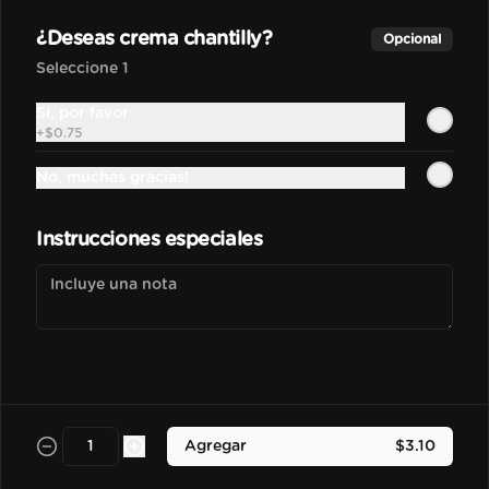
Bebida frozen elaborada con 
nuestra base madre hecha con 
¿Deseas crema chantilly?
Opcional
espressos, leche y salsa de 
chocolate.
Seleccione 1
$3.50
Sí, por favor
+
$0.75
No, muchas gracias!
Vainilla Frapu
Bebida frozen elaborada con 
nuestra base madre hecha con 
Instrucciones especiales
espressos, leche y esencia de vainilla 
francesa.
$3.70
Avellana Frapu
Bebida frozen elaborada con 
nuestra base madre hecha con 
espressos, leche y esencia de 
Agregar
$3.10
avellana francesa.