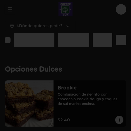
Abrir menu de navegación
Logi
¿Dónde quieres pedir?
Opciones Dulces
Opciones Sal
Desayunos y C
Opciones Dulces
Brookie
Combinación de negrito con 
chocochip cookie dough y toques 
de sal marina encima.
$2.40