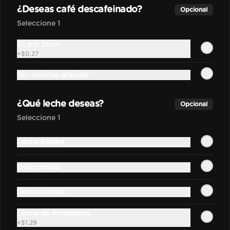
Bebidas Frías
¿Deseas café descafeinado?
Opcional
Seleccione 1
Irish Frapu
Sí, por favor
Doble shot de café espresso, leche 
+
$0.27
condensada, leche y crema de 
Whisky hecho al estilo frozen. 
No, muchas gracias!
Salseado con manjar.
$4.90
¿Qué leche deseas?
Opcional
Seleccione 1
Frapu
Leche Entera
Bebida frozen elaborada con 
nuestra base madre hecha con 
espressos y leche.
Descremada
$3.00
Deslactosada
Leche de Almendras
+
$1.29
Moca Frapu