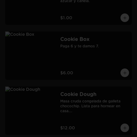
azúcar y canela.
$1.00
Cookie Box
Paga 6 y te damos 7.
$6.00
Cookie Dough
Masa cruda congelada de galleta 
chocochip. Lista para hornear en 
casa.

900 gr.

Rendimiento: 30 galletas medianas-
60 galletas pequeñas.
$12.00