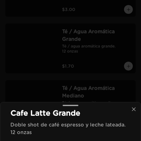
$3.00
Té / Agua Aromática
Grande
Té / agua aromática grande.

12 onzas
$1.70
Té / Agua Aromática
Mediano
Té / agua aromática mediano.

9 onzas
Cafe Latte Grande
$1.40
Doble shot de café espresso y leche lateada.
12 onzas