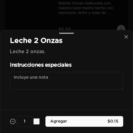
Bebida frozen elaborada con 
nuestra base madre hecha con 
espressos, leche y salsa de 
chocolate.
$3.50
Leche 2 Onzas
Vainilla Frapu
Leche 2 onzas.
Bebida frozen elaborada con 
nuestra base madre hecha con 
Instrucciones especiales
espressos, leche y esencia de vainilla 
francesa.
$3.70
Avellana Frapu
Bebida frozen elaborada con 
nuestra base madre hecha con 
espressos, leche y esencia de 
Agregar
$0.15
avellana francesa.