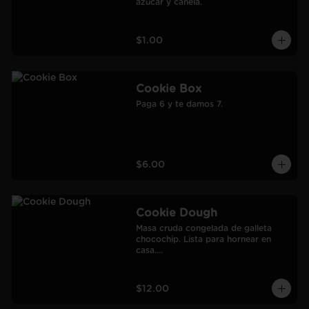
azúcar y canela.
$1.00
Cookie Box
Paga 6 y te damos 7.
$6.00
Cookie Dough
Masa cruda congelada de galleta 
chocochip. Lista para hornear en 
casa.

900 gr.

Rendimiento: 30 galletas medianas-
60 galletas pequeñas.
$12.00