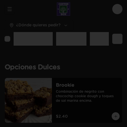
Abrir menu de navegación
Logi
¿Dónde quieres pedir?
Opciones Dulces
Opciones Sal
Desayunos y C
Opciones Dulces
Brookie
Combinación de negrito con 
chocochip cookie dough y toques 
de sal marina encima.
$2.40