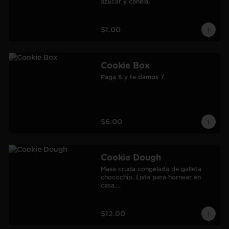
azúcar y canela.
$1.00
Cookie Box
Paga 6 y te damos 7.
$6.00
Cookie Dough
Masa cruda congelada de galleta 
chocochip. Lista para hornear en 
casa.

900 gr.

Rendimiento: 30 galletas medianas-
60 galletas pequeñas.
$12.00