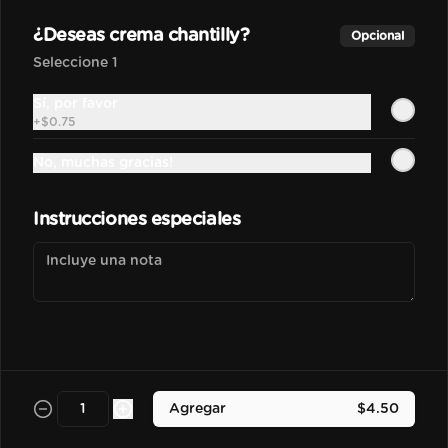
Bebida frozen elaborada con 
nuestra base madre hecha con 
¿Deseas crema chantilly?
Opcional
espressos, leche y salsa de 
chocolate.
Seleccione 1
$3.50
Sí, por favor
+
$0.75
No, muchas gracias!
Vainilla Frapu
Bebida frozen elaborada con 
nuestra base madre hecha con 
Instrucciones especiales
espressos, leche y esencia de vainilla 
francesa.
$3.70
Avellana Frapu
Bebida frozen elaborada con 
nuestra base madre hecha con 
espressos, leche y esencia de 
Agregar
$4.50
avellana francesa.