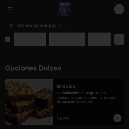
Abrir menu de navegación
Logi
¿Dónde quieres pedir?
entes
Bebidas Frías
Dulces Enteros
Sal Enteros
Extr
Opciones Dulces
Brookie
Combinación de negrito con 
chocochip cookie dough y toques 
de sal marina encima.
$2.40