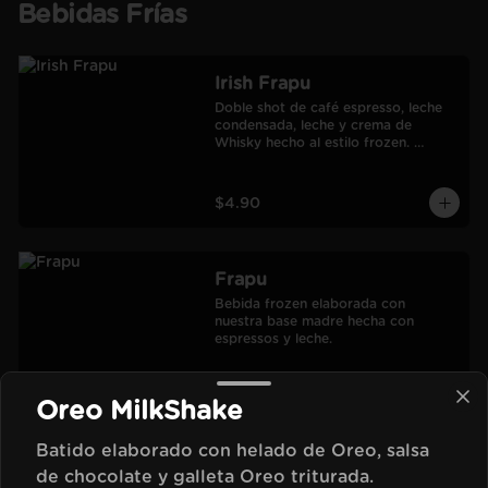
Bebidas Frías
Irish Frapu
Doble shot de café espresso, leche 
condensada, leche y crema de 
Whisky hecho al estilo frozen. 
Salseado con manjar.
$4.90
Frapu
Bebida frozen elaborada con 
nuestra base madre hecha con 
espressos y leche.
$3.00
Oreo MilkShake
Batido elaborado con helado de Oreo, salsa
Moca Frapu
de chocolate y galleta Oreo triturada.