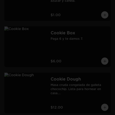
azúcar y canela.
$1.00
Cookie Box
Paga 6 y te damos 7.
$6.00
Cookie Dough
Masa cruda congelada de galleta 
chocochip. Lista para hornear en 
casa.

900 gr.

Rendimiento: 30 galletas medianas-
60 galletas pequeñas.
$12.00