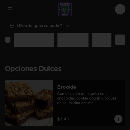
Abrir menu de navegación
Logi
¿Dónde quieres pedir?
Opciones Dulces
Opciones Sal
Desayunos y C
Opciones Dulces
Brookie
Combinación de negrito con 
chocochip cookie dough y toques 
de sal marina encima.
$2.40