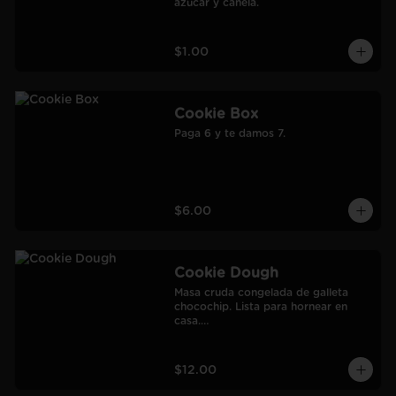
azúcar y canela.
$1.00
Cookie Box
Paga 6 y te damos 7.
$6.00
Cookie Dough
Masa cruda congelada de galleta 
chocochip. Lista para hornear en 
casa.

900 gr.

Rendimiento: 30 galletas medianas-
60 galletas pequeñas.
$12.00