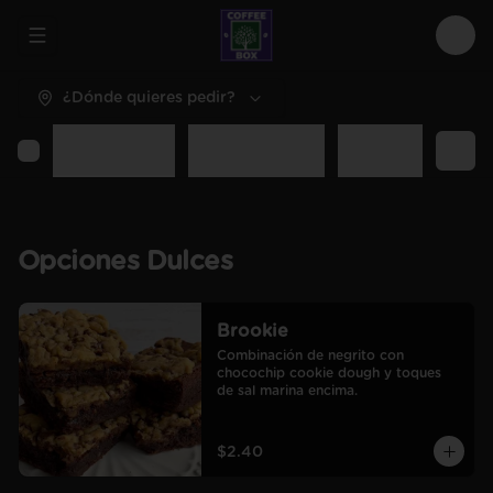
Abrir menu de navegación
Logi
¿Dónde quieres pedir?
entes
Bebidas Frías
Dulces Enteros
Sal Enteros
Extr
Opciones Dulces
Brookie
Combinación de negrito con 
chocochip cookie dough y toques 
de sal marina encima.
$2.40