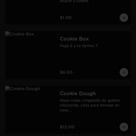
azúcar y canela.
$1.00
Cookie Box
Paga 6 y te damos 7.
$6.00
Cookie Dough
Masa cruda congelada de galleta 
chocochip. Lista para hornear en 
casa.

900 gr.

Rendimiento: 30 galletas medianas-
60 galletas pequeñas.
$12.00