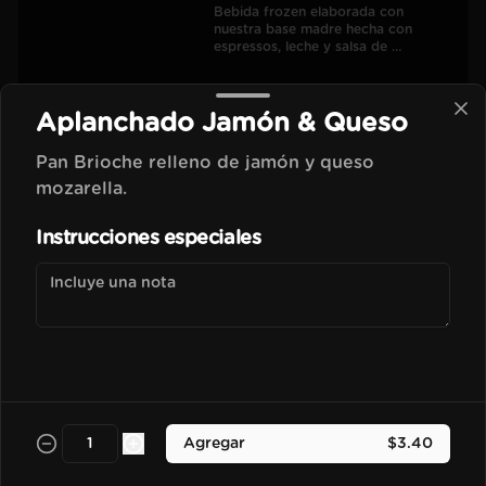
Bebida frozen elaborada con 
nuestra base madre hecha con 
espressos, leche y salsa de 
chocolate.
$3.50
Aplanchado Jamón & Queso
Pan Brioche relleno de jamón y queso
Vainilla Frapu
mozarella.
Bebida frozen elaborada con 
nuestra base madre hecha con 
Instrucciones especiales
espressos, leche y esencia de vainilla 
francesa.
$3.70
Avellana Frapu
Bebida frozen elaborada con 
nuestra base madre hecha con 
espressos, leche y esencia de 
Agregar
$3.40
avellana francesa.