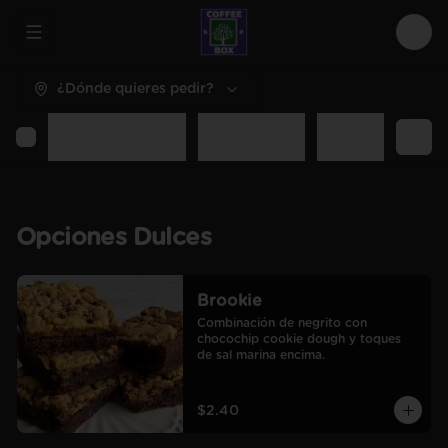
Abrir menu de navegación
Logi
¿Dónde quieres pedir?
Opciones Dulces
Opciones Sal
Desayunos y C
Opciones Dulces
Brookie
Combinación de negrito con 
chocochip cookie dough y toques 
de sal marina encima.
$2.40