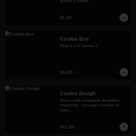
azúcar y canela.
$1.00
Cookie Box
Paga 6 y te damos 7.
$6.00
Cookie Dough
Masa cruda congelada de galleta 
chocochip. Lista para hornear en 
casa.

900 gr.

Rendimiento: 30 galletas medianas-
60 galletas pequeñas.
$12.00