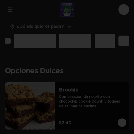
Abrir menu de navegación
Logi
¿Dónde quieres pedir?
Opciones Dulces
Opciones Sal
Desayunos y C
Opciones Dulces
Brookie
Combinación de negrito con 
chocochip cookie dough y toques 
de sal marina encima.
$2.40