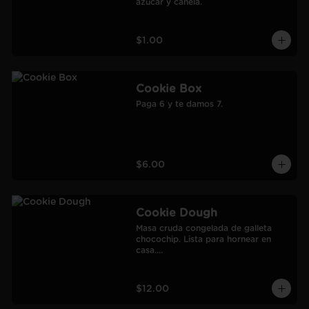
azúcar y canela.
$1.00
Cookie Box
Paga 6 y te damos 7.
$6.00
Cookie Dough
Masa cruda congelada de galleta 
chocochip. Lista para hornear en 
casa.

900 gr.

Rendimiento: 30 galletas medianas-
60 galletas pequeñas.
$12.00