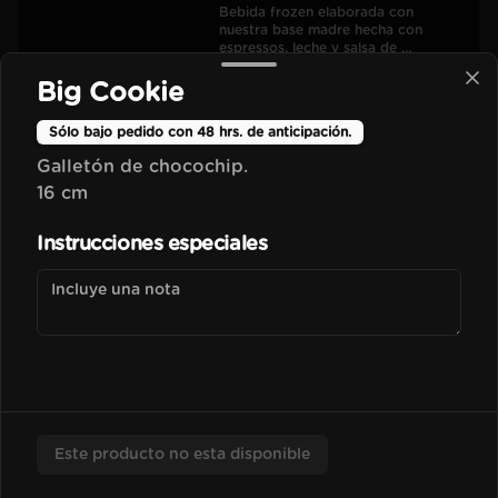
Bebida frozen elaborada con 
nuestra base madre hecha con 
espressos, leche y salsa de 
chocolate.
Big Cookie
$3.50
Sólo bajo pedido con 48 hrs. de anticipación.
Galletón de chocochip.
Vainilla Frapu
16 cm
Bebida frozen elaborada con 
nuestra base madre hecha con 
Instrucciones especiales
espressos, leche y esencia de vainilla 
francesa.
$3.70
Avellana Frapu
Bebida frozen elaborada con 
nuestra base madre hecha con 
espressos, leche y esencia de 
Este producto no esta disponible
avellana francesa.