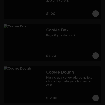
azúcar y canela.
$1.00
Cookie Box
Paga 6 y te damos 7.
$6.00
Cookie Dough
Masa cruda congelada de galleta 
chocochip. Lista para hornear en 
casa.

900 gr.

Rendimiento: 30 galletas medianas-
60 galletas pequeñas.
$12.00