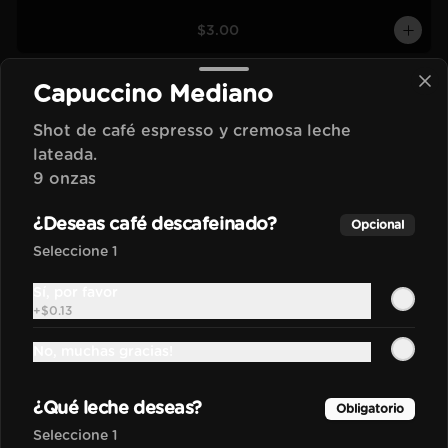
$3.00
Capuccino Mediano
Té / Agua Aromática
Grande
Shot de café espresso y cremosa leche
Té / agua aromática grande.

lateada.
12 onzas
9 onzas
$1.70
¿Deseas café descafeinado?
Opcional
Seleccione 1
Té / Agua Aromática
Sí, por favor
Mediano
+
$0.13
Té / agua aromática mediano.

9 onzas
No, muchas gracias!
$1.40
¿Qué leche deseas?
Obligatorio
Seleccione 1