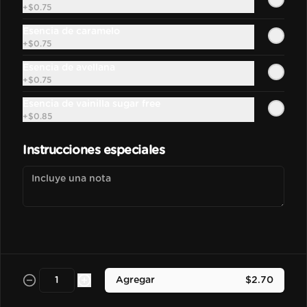
+
$0.75
Bebida frozen elaborada con 
nuestra base madre hecha con 
espressos, leche y salsa de 
Esencia de caramelo
chocolate.
+
$0.75
Esencia de avellana
$3.50
+
$0.75
Esencia de vainilla sugar free
Vainilla Frapu
+
$0.85
Bebida frozen elaborada con 
nuestra base madre hecha con 
Instrucciones especiales
espressos, leche y esencia de vainilla 
francesa.
$3.70
Avellana Frapu
Bebida frozen elaborada con 
nuestra base madre hecha con 
espressos, leche y esencia de 
Agregar
$2.70
avellana francesa.