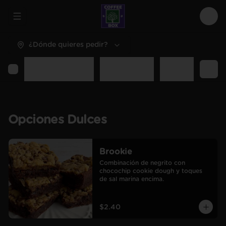
Abrir menu de navegación
Logi
¿Dónde quieres pedir?
Opciones Dulces
Opciones Sal
Desayunos y C
Opciones Dulces
Brookie
Combinación de negrito con 
chocochip cookie dough y toques 
de sal marina encima.
$2.40